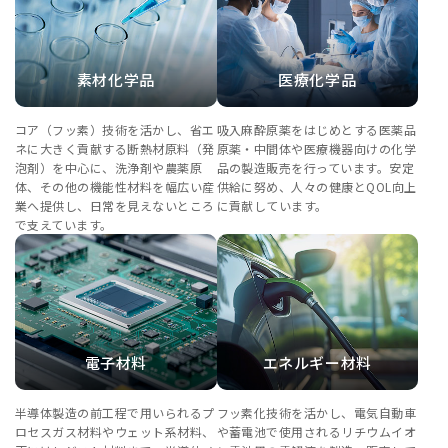
素材化学品
医療化学品
コア（フッ素）技術を活かし、省エ
吸入麻酔原薬をはじめとする医薬品
ネに大きく貢献する断熱材原料（発
原薬・中間体や医療機器向けの化学
泡剤）を中心に、洗浄剤や農薬原
品の製造販売を行っています。安定
体、その他の機能性材料を幅広い産
供給に努め、人々の健康とQOL向上
業へ提供し、日常を見えないところ
に貢献しています。
で支えています。
電子材料
エネルギー材料
半導体製造の前工程で用いられるプ
フッ素化技術を活かし、電気自動車
ロセスガス材料やウェット系材料、
や蓄電池で使用されるリチウムイオ