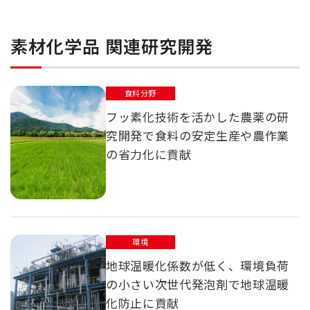
素材化学品 関連研究開発
食料分野
フッ素化技術を活かした農薬の研
究開発で食料の安定生産や農作業
の省力化に貢献
環境
地球温暖化係数が低く、環境負荷
の小さい次世代発泡剤で地球温暖
化防止に貢献