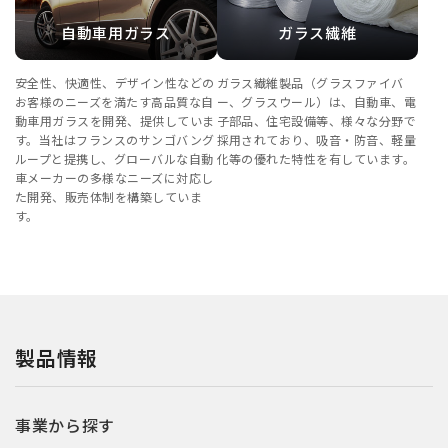
自動車用ガラス
ガラス繊維
安全性、快適性、デザイン性などの
ガラス繊維製品（グラスファイバ
お客様のニーズを満たす高品質な自
ー、グラスウール）は、自動車、電
動車用ガラスを開発、提供していま
子部品、住宅設備等、様々な分野で
す。当社はフランスのサンゴバング
採用されており、吸音・防音、軽量
ループと提携し、グローバルな自動
化等の優れた特性を有しています。
車メーカーの多様なニーズに対応し
た開発、販売体制を構築していま
す。
製品情報
事業から探す