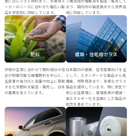
更にはレジスト材料まで、半導体メ
ン電池用の電解液を製造・販売して
ーカーのニーズに合わせた幅広い製
おり、国内外の製造拠点から世界各
品を安定的に供給しています。
地に供給しています。
肥料
建築・住宅用ガラス
作物の生育に合わせて肥料成分の溶
日本国内の建築、住宅産業向けを主
出が制御可能な被覆肥料を中心に、
として、スタンダードな製品から高
生産者の省力化と収量の向上に貢献
機能、特殊用途まで、多様なガラス
する化学肥料を製造・販売し、日本
製品を提供しています。特に安全で
の農業を支えています。
安心な住環境と、環境負荷の軽減・
省エネルギー化を主眼とした製品の
拡充を進めています。