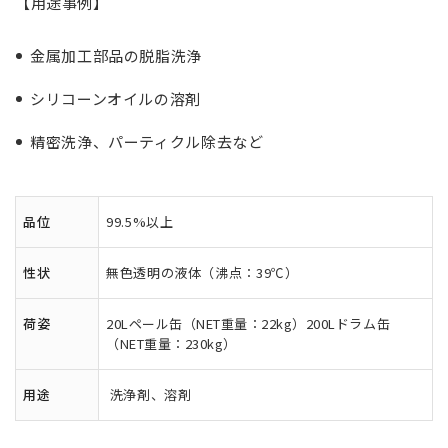
【用途事例】
金属加工部品の脱脂洗浄
シリコーンオイルの溶剤
精密洗浄、パーティクル除去など
品位
99.5%以上
性状
無色透明の液体（沸点：39℃）
荷姿
20Lペール缶（NET重量：22kg）200Lドラム缶
（NET重量：230kg）
用途
洗浄剤、溶剤