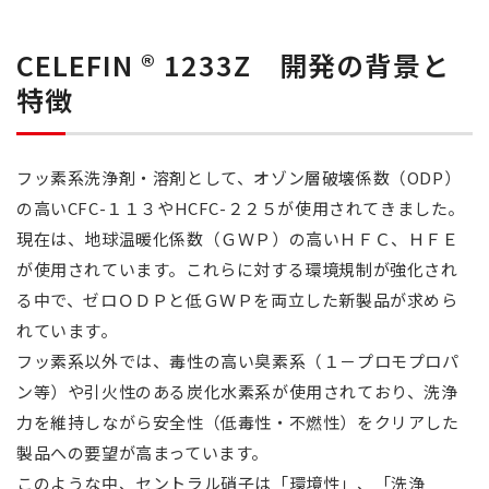
CELEFIN
®︎
1233Z 開発の背景と
特徴
フッ素系洗浄剤・溶剤として、オゾン層破壊係数（ODP）
の高いCFC-１１３やHCFC-２２５が使用されてきました。
現在は、地球温暖化係数（ＧＷＰ）の高いＨＦＣ、ＨＦＥ
が使用されています。これらに対する環境規制が強化され
る中で、ゼロＯＤＰと低ＧＷＰを両立した新製品が求めら
れています。
フッ素系以外では、毒性の高い臭素系（１－プロモプロパ
ン等）や引火性のある炭化水素系が使用されており、洗浄
力を維持しながら安全性（低毒性・不燃性）をクリアした
製品への要望が高まっています。
このような中、セントラル硝子は「環境性」、「洗浄