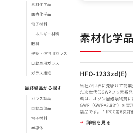
素材化学品
医療化学品
電子材料
素材化学
エネルギー材料
肥料
建築・住宅用ガラス
自動車用ガラス
HFO-1233zd(E)
ガラス繊維
当社が世界に先駆けて商業
最終製品から探す
た次世代低GWPフッ素系
ガラス製品
料は、オゾン層破壊物質に
GWP（GWP=3.88*）を
自動車部品
製品です。 * IPCC第6次
電子材料
詳細を見る
半導体