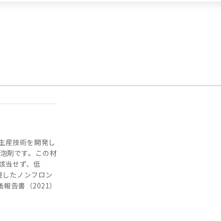
品
生産技術を開発し
発泡剤です。この材
該当せず、低
実現したノンフロン
評価報告書（2021）