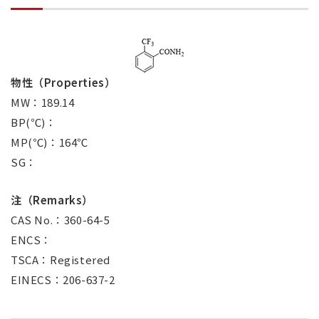
物性（Properties）
MW：189.14
BP(℃)：
MP(℃)：164℃
SG：
注（Remarks）
CAS No.：360-64-5
ENCS：
TSCA：Registered
EINECS：206-637-2