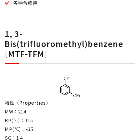
各種合成用
1, 3-
Bis(trifluoromethyl)benzene
[MTF-TFM]
物性（Properties）
MW：214
BP(℃)：115
MP(℃)：-35
SG：1.4