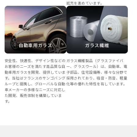
拡充を進めています。
自動車用ガラス
ガラス繊維
安全性、快適性、デザイン性などの
ガラス繊維製品（グラスファイバ
お客様のニーズを満たす高品質な自
ー、グラスウール）は、自動車、電
動車用ガラスを開発、提供していま
子部品、住宅設備等、様々な分野で
す。当社はフランスのサンゴバング
採用されており、吸音・防音、軽量
ループと提携し、グローバルな自動
化等の優れた特性を有しています。
車メーカーの多様なニーズに対応し
た開発、販売体制を構築していま
す。