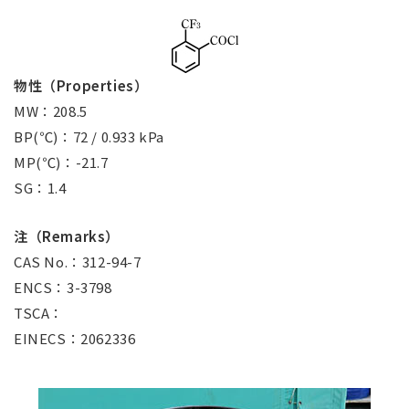
物性（Properties）
MW：208.5
BP(℃)：72 / 0.933 kPa
MP(℃)：-21.7
SG：1.4
注（Remarks）
CAS No.：312-94-7
ENCS：3-3798
TSCA：
EINECS：2062336