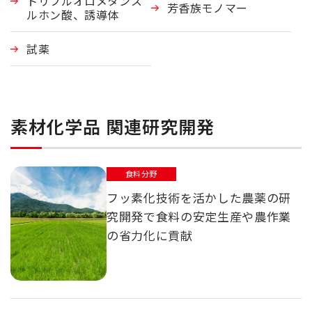
トリフルオロメタンス
芳香族モノマー
ルホン酸、誘導体
試薬
素材化学品 関連研究開発
食料分野
フッ素化技術を活かした農薬の研
究開発で食料の安定生産や農作業
の省力化に貢献