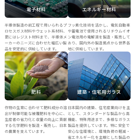
電子材料
エネルギー材料
半導体製造の前工程で用いられるプ
フッ素化技術を活かし、電気自動車
ロセスガス材料やウェット系材料、
や蓄電池で使用されるリチウムイオ
更にはレジスト材料まで、半導体メ
ン電池用の電解液を製造・販売して
ーカーのニーズに合わせた幅広い製
おり、国内外の製造拠点から世界各
品を安定的に供給しています。
地に供給しています。
肥料
建築・住宅用ガラス
作物の生育に合わせて肥料成分の溶
日本国内の建築、住宅産業向けを主
出が制御可能な被覆肥料を中心に、
として、スタンダードな製品から高
生産者の省力化と収量の向上に貢献
機能、特殊用途まで、多様なガラス
する化学肥料を製造・販売し、日本
製品を提供しています。特に安全で
の農業を支えています。
安心な住環境と、環境負荷の軽減・
省エネルギー化を主眼とした製品の