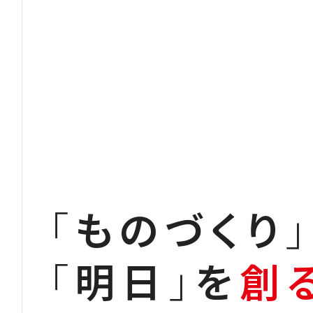
「
ものづくり
」
「
明日
」
を
創