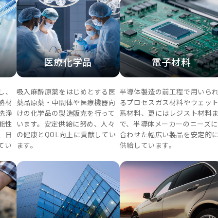
医療化学品
電子材料
し、
吸入麻酔原薬をはじめとする医
半導体製造の前工程で用いら
熱材
薬品原薬・中間体や医療機器向
るプロセスガス材料やウェッ
洗浄
けの化学品の製造販売を行って
系材料、更にはレジスト材料
能性
います。安定供給に努め、人々
で、半導体メーカーのニーズに
、日
の健康とQOL向上に貢献してい
合わせた幅広い製品を安定的
てい
ます。
供給しています。