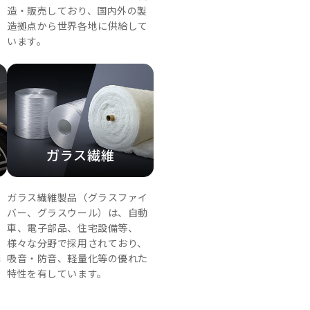
造・販売しており、国内外の製
に
造拠点から世界各地に供給して
います。
ガラス繊維
な
ガラス繊維製品（グラスファイ
高
バー、グラスウール）は、自動
、
車、電子部品、住宅設備等、
ン
様々な分野で採用されており、
携
吸音・防音、軽量化等の優れた
カ
特性を有しています。
開