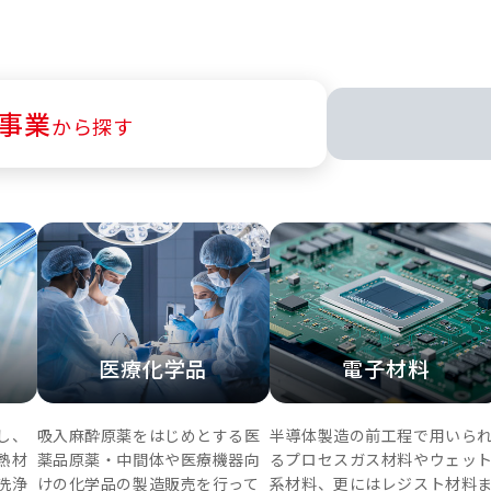
事業
から探す
医療化学品
電子材料
し、
吸入麻酔原薬をはじめとする医
半導体製造の前工程で用いら
熱材
薬品原薬・中間体や医療機器向
るプロセスガス材料やウェッ
洗浄
けの化学品の製造販売を行って
系材料、更にはレジスト材料