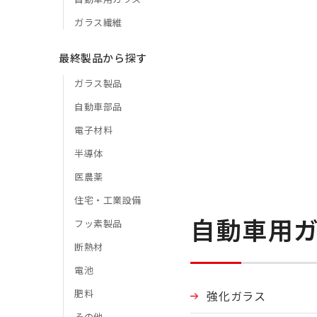
ガラス繊維
最終製品から探す
ガラス製品
自動車部品
電子材料
半導体
医農薬
住宅・工業設備
自動車用ガ
フッ素製品
断熱材
電池
肥料
強化ガラス
その他