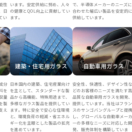
能性
います。安定供給に努め、人々
で、半導体メーカーのニーズに
、日
の健康とQOL向上に貢献してい
合わせた幅広い製品を安定的
てい
ます。
供給しています。
建築・住宅用ガラス
自動車用ガラス
成分
日本国内の建築、住宅産業向け
安全性、快適性、デザイン性
料を
を主として、スタンダードな製
どのお客様のニーズを満たす
収量
品から高機能、特殊用途まで、
品質な自動車用ガラスを開発
を製
多様なガラス製品を提供してい
提供しています。当社はフラ
支え
ます。特に安全で安心な住環境
スのサンゴバングループと提
と、環境負荷の軽減・省エネル
し、グローバルな自動車メー
ギー化を主眼とした製品の拡充
ーの多様なニーズに対応した
を進めています。
発、販売体制を構築していま