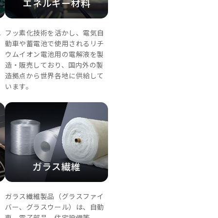
エネルギー材料
れ
フッ素化技術を活かし、電気自
ト
動車や蓄電池で使用されるリチ
ま
ウムイオン電池用の電解液を製
造・販売しており、国内外の製
に
造拠点から世界各地に供給して
います。
ガラス繊維
な
ガラス繊維製品（グラスファイ
高
バー、グラスウール）は、自動
、
車、電子部品、住宅設備等、