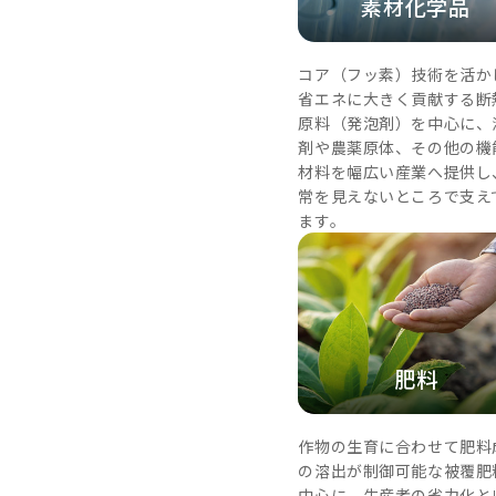
素材化学品
コア（フッ素）技術を活か
省エネに大きく貢献する断
原料（発泡剤）を中心に、
剤や農薬原体、その他の機
材料を幅広い産業へ提供し
常を見えないところで支え
ます。
肥料
作物の生育に合わせて肥料
の溶出が制御可能な被覆肥
中心に、生産者の省力化と