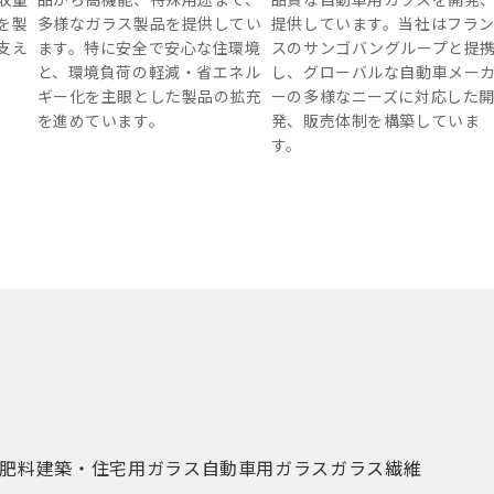
を製
多様なガラス製品を提供してい
提供しています。当社はフラ
支え
ます。特に安全で安心な住環境
スのサンゴバングループと提
と、環境負荷の軽減・省エネル
し、グローバルな自動車メー
ギー化を主眼とした製品の拡充
ーの多様なニーズに対応した
を進めています。
発、販売体制を構築していま
す。
肥料
建築・住宅用ガラス
自動車用ガラス
ガラス繊維