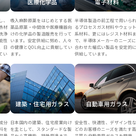
医療化学品
電子材料
し、
吸入麻酔原薬をはじめとする医
半導体製造の前工程で用いら
熱材
薬品原薬・中間体や医療機器向
るプロセスガス材料やウェッ
洗浄
けの化学品の製造販売を行って
系材料、更にはレジスト材料
能性
います。安定供給に努め、人々
で、半導体メーカーのニーズに
、日
の健康とQOL向上に貢献してい
合わせた幅広い製品を安定的
てい
ます。
供給しています。
建築・住宅用ガラス
自動車用ガラス
成分
日本国内の建築、住宅産業向け
安全性、快適性、デザイン性
料を
を主として、スタンダードな製
どのお客様のニーズを満たす
収量
品から高機能、特殊用途まで、
品質な自動車用ガラスを開発