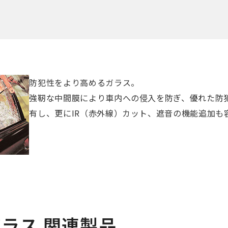
防犯性をより高めるガラス。
強靭な中間膜により車内への侵入を防ぎ、優れた防
有し、更にIR（赤外線）カット、遮音の機能追加も
ラス 関連製品