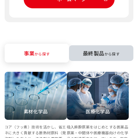
事業
最終製品
から探す
から探す
素材化学品
医療化学品
コア（フッ素）技術を活かし、省エ
吸入麻酔原薬をはじめとする医薬品
ネに大きく貢献する断熱材原料（発
原薬・中間体や医療機器向けの化学