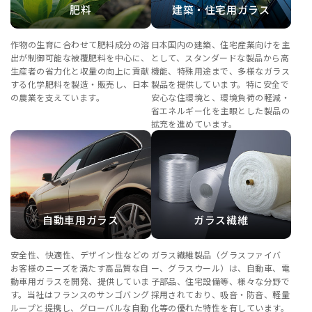
肥料
建築・住宅用ガラス
作物の生育に合わせて肥料成分の溶
日本国内の建築、住宅産業向けを主
出が制御可能な被覆肥料を中心に、
として、スタンダードな製品から高
生産者の省力化と収量の向上に貢献
機能、特殊用途まで、多様なガラス
する化学肥料を製造・販売し、日本
製品を提供しています。特に安全で
の農業を支えています。
安心な住環境と、環境負荷の軽減・
省エネルギー化を主眼とした製品の
拡充を進めています。
自動車用ガラス
ガラス繊維
安全性、快適性、デザイン性などの
ガラス繊維製品（グラスファイバ
お客様のニーズを満たす高品質な自
ー、グラスウール）は、自動車、電
動車用ガラスを開発、提供していま
子部品、住宅設備等、様々な分野で
す。当社はフランスのサンゴバング
採用されており、吸音・防音、軽量
ループと提携し、グローバルな自動
化等の優れた特性を有しています。