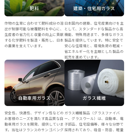
肥料
建築・住宅用ガラス
作物の生育に合わせて肥料成分の溶
日本国内の建築、住宅産業向けを主
出が制御可能な被覆肥料を中心に、
として、スタンダードな製品から高
生産者の省力化と収量の向上に貢献
機能、特殊用途まで、多様なガラス
する化学肥料を製造・販売し、日本
製品を提供しています。特に安全で
の農業を支えています。
安心な住環境と、環境負荷の軽減・
省エネルギー化を主眼とした製品の
拡充を進めています。
自動車用ガラス
ガラス繊維
安全性、快適性、デザイン性などの
ガラス繊維製品（グラスファイバ
お客様のニーズを満たす高品質な自
ー、グラスウール）は、自動車、電
動車用ガラスを開発、提供していま
子部品、住宅設備等、様々な分野で
す。当社はフランスのサンゴバング
採用されており、吸音・防音、軽量