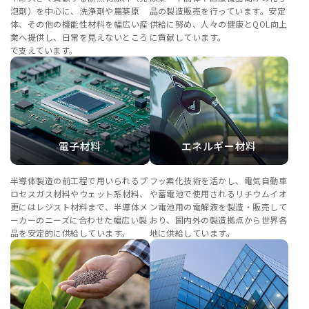
泡剤）を中心に、洗浄剤や農薬原
品の製造販売を行っています。安定
体、その他の機能性材料を幅広い産
供給に努め、人々の健康とQOL向上
業へ提供し、日常を見えないところ
に貢献しています。
で支えています。
電子材料
エネルギー材料
半導体製造の前工程で用いられるプ
フッ素化技術を活かし、電気自動車
ロセスガス材料やウェット系材料、
や蓄電池で使用されるリチウムイオ
更にはレジスト材料まで、半導体メ
ン電池用の電解液を製造・販売して
ーカーのニーズに合わせた幅広い製
おり、国内外の製造拠点から世界各
品を安定的に供給しています。
地に供給しています。