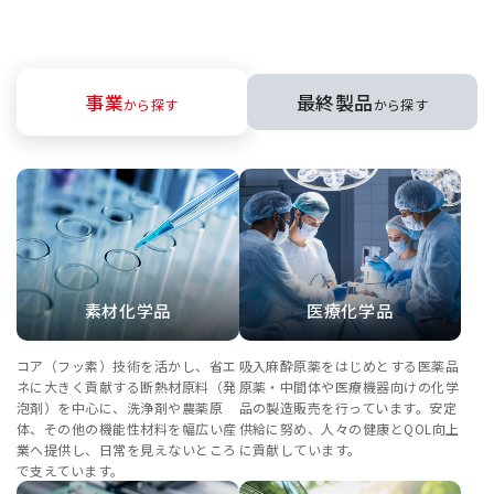
事業
最終製品
から探す
から探す
素材化学品
医療化学品
コア（フッ素）技術を活かし、省エ
吸入麻酔原薬をはじめとする医薬品
ネに大きく貢献する断熱材原料（発
原薬・中間体や医療機器向けの化学
泡剤）を中心に、洗浄剤や農薬原
品の製造販売を行っています。安定
体、その他の機能性材料を幅広い産
供給に努め、人々の健康とQOL向上
業へ提供し、日常を見えないところ
に貢献しています。
で支えています。