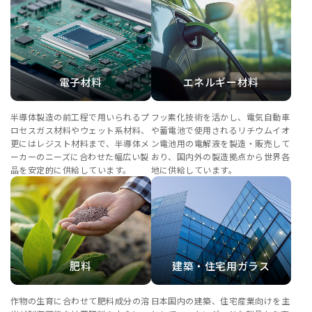
電子材料
エネルギー材料
半導体製造の前工程で用いられるプ
フッ素化技術を活かし、電気自動車
ロセスガス材料やウェット系材料、
や蓄電池で使用されるリチウムイオ
更にはレジスト材料まで、半導体メ
ン電池用の電解液を製造・販売して
ーカーのニーズに合わせた幅広い製
おり、国内外の製造拠点から世界各
品を安定的に供給しています。
地に供給しています。
肥料
建築・住宅用ガラス
作物の生育に合わせて肥料成分の溶
日本国内の建築、住宅産業向けを主