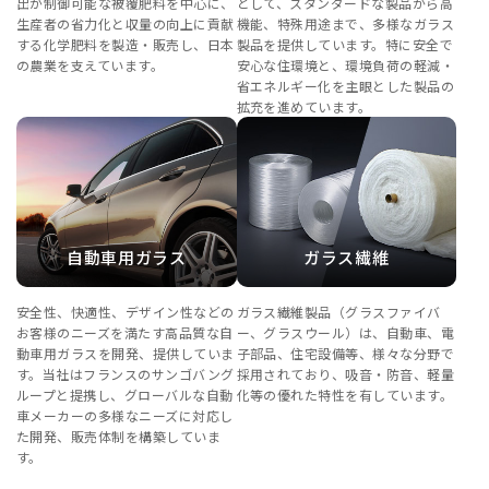
出が制御可能な被覆肥料を中心に、
として、スタンダードな製品から高
生産者の省力化と収量の向上に貢献
機能、特殊用途まで、多様なガラス
する化学肥料を製造・販売し、日本
製品を提供しています。特に安全で
の農業を支えています。
安心な住環境と、環境負荷の軽減・
省エネルギー化を主眼とした製品の
拡充を進めています。
自動車用ガラス
ガラス繊維
安全性、快適性、デザイン性などの
ガラス繊維製品（グラスファイバ
お客様のニーズを満たす高品質な自
ー、グラスウール）は、自動車、電
動車用ガラスを開発、提供していま
子部品、住宅設備等、様々な分野で
す。当社はフランスのサンゴバング
採用されており、吸音・防音、軽量
ループと提携し、グローバルな自動
化等の優れた特性を有しています。
車メーカーの多様なニーズに対応し
た開発、販売体制を構築していま
す。