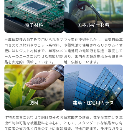
電子材料
エネルギー材料
半導体製造の前工程で用いられるプ
フッ素化技術を活かし、電気自動車
ロセスガス材料やウェット系材料、
や蓄電池で使用されるリチウムイオ
更にはレジスト材料まで、半導体メ
ン電池用の電解液を製造・販売して
ーカーのニーズに合わせた幅広い製
おり、国内外の製造拠点から世界各
品を安定的に供給しています。
地に供給しています。
肥料
建築・住宅用ガラス
作物の生育に合わせて肥料成分の溶
日本国内の建築、住宅産業向けを主
出が制御可能な被覆肥料を中心に、
として、スタンダードな製品から高
生産者の省力化と収量の向上に貢献
機能、特殊用途まで、多様なガラス