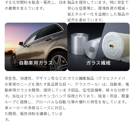
する化学肥料を製造・販売し、日本
製品を提供しています。特に安全で
の農業を支えています。
安心な住環境と、環境負荷の軽減・
省エネルギー化を主眼とした製品の
拡充を進めています。
自動車用ガラス
ガラス繊維
安全性、快適性、デザイン性などの
ガラス繊維製品（グラスファイバ
お客様のニーズを満たす高品質な自
ー、グラスウール）は、自動車、電
動車用ガラスを開発、提供していま
子部品、住宅設備等、様々な分野で
す。当社はフランスのサンゴバング
採用されており、吸音・防音、軽量
ループと提携し、グローバルな自動
化等の優れた特性を有しています。
車メーカーの多様なニーズに対応し
た開発、販売体制を構築していま
す。