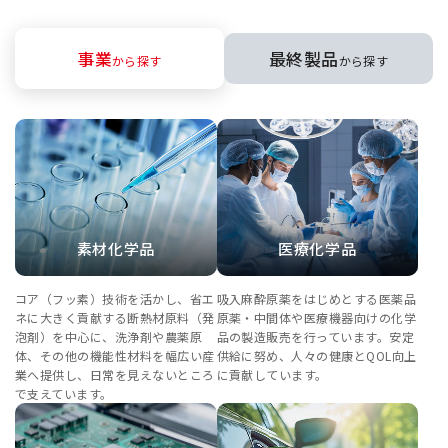
事業
最終製品
から探す
から探す
素材化学品
医療化学品
コア（フッ素）技術を活かし、省エ
吸入麻酔原薬をはじめとする医薬品
ネに大きく貢献する断熱材原料（発
原薬・中間体や医療機器向けの化学
泡剤）を中心に、洗浄剤や農薬原
品の製造販売を行っています。安定
体、その他の機能性材料を幅広い産
供給に努め、人々の健康とQOL向上
業へ提供し、日常を見えないところ
に貢献しています。
で支えています。