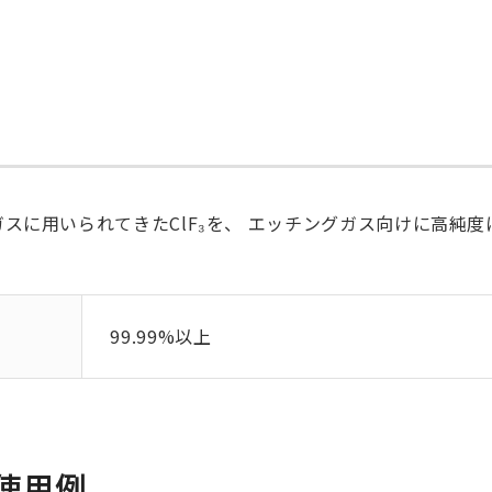
3
スに用いられてきたClF₃を、 エッチングガス向けに高純
99.99%以上
使用例