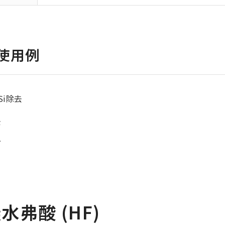
使用例
Si除去
去
グ
無水
弗酸 (HF)