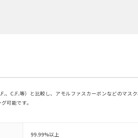
F
、C
F
等）と比較し、アモルファスカーボンなどのマスク
₄
₆
₄
₈
ング可能です。
99.99%以上