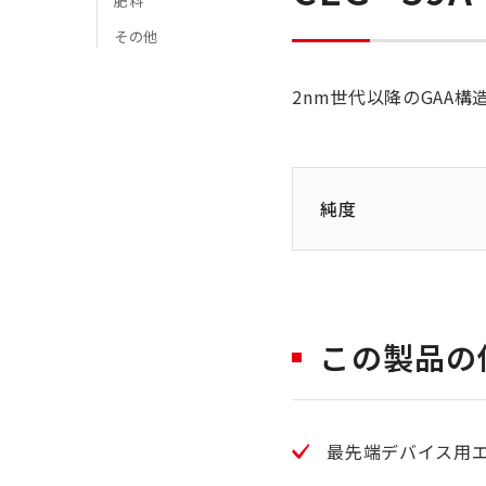
肥料
その他
2nm世代以降のGAA
純度
この製品の
最先端デバイス用