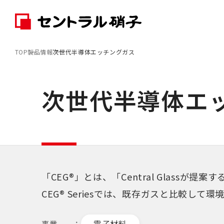
TOP
製品情報
次世代半導体エッチングガス
次世代半導体エ
「CEG®」とは、「Central Glass
CEG® Seriesでは、既存ガスと比較
電子材料
事業