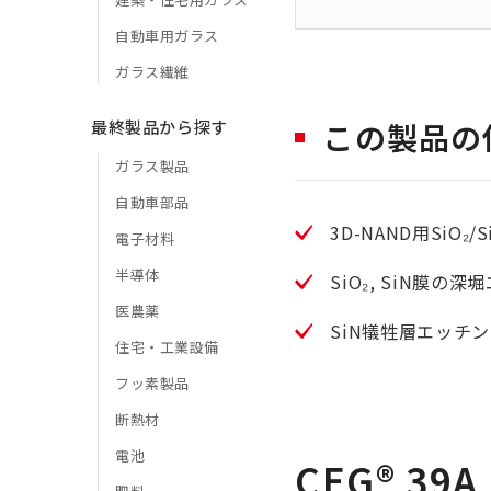
自動車用ガラス
ガラス繊維
最終製品から探す
この製品の
ガラス製品
自動車部品
3D-NAND用SiO
電子材料
半導体
SiO₂, SiN膜の
医農薬
SiN犠牲層エッチ
住宅・工業設備
フッ素製品
断熱材
電池
CEG®︎ 39A