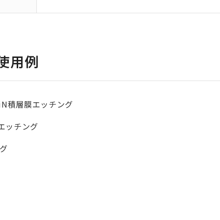
使用例
₂/SiN積層膜エッチング
深堀エッチング
ング