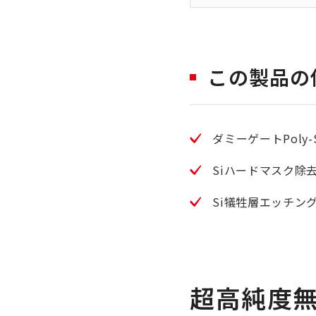
この製品の
ダミーゲートPoly-
Siハードマスク除
Si犠牲層エッチン
超高純度