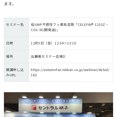
ます。
セミナー名
低GWP不燃性フッ素系溶剤「CELEFIN® 1233Z・
CGS-5E(開発品)」
日時
12月5日（金）12:30～13:10
場所
出展者セミナー会場D
聴講申し込
https://autumnfair.nikkan.co.jp/webinar/detail/
みURL
162