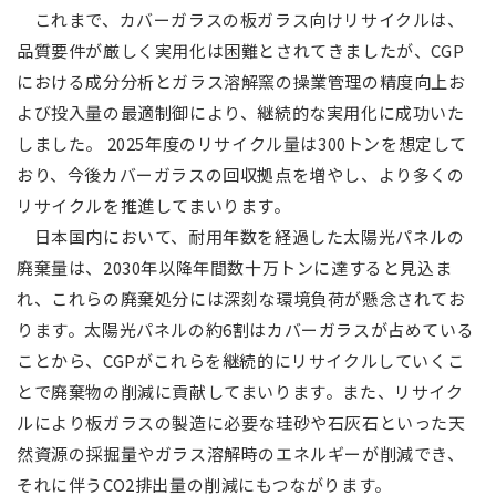
これまで、カバーガラスの板ガラス向けリサイクルは、
品質要件が厳しく実用化は困難とされてきましたが、CGP
における成分分析とガラス溶解窯の操業管理の精度向上お
よび投入量の最適制御により、継続的な実用化に成功いた
しました。 2025年度のリサイクル量は300トンを想定して
おり、今後カバーガラスの回収拠点を増やし、より多くの
リサイクルを推進してまいります。
日本国内において、耐用年数を経過した太陽光パネルの
廃棄量は、2030年以降年間数十万トンに達すると見込ま
れ、これらの廃棄処分には深刻な環境負荷が懸念されてお
ります。太陽光パネルの約6割はカバーガラスが占めている
ことから、CGPがこれらを継続的にリサイクルしていくこ
とで廃棄物の削減に貢献してまいります。また、リサイク
ルにより板ガラスの製造に必要な珪砂や石灰石といった天
然資源の採掘量やガラス溶解時のエネルギーが削減でき、
それに伴うCO2排出量の削減にもつながります。