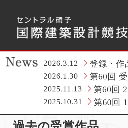
こ
こ
か
ら
タ
ブ
レ
ッ
ト
の
2026.3.12
登録・作
ヘ
ッ
2026.1.30
第60回 
ダ
情
2025.11.13
第60回
報
に
2025.10.31
第60回
な
り
ま
過去の受賞作品
す