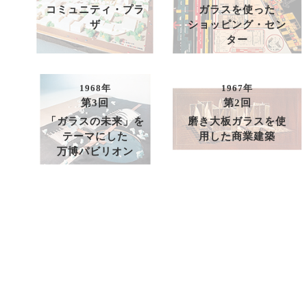
コミュニティ・プラ
ガラスを使った
ザ
ショッピング・セン
ター
1968年
1967年
第3回
第2回
「ガラスの未来」を
磨き大板ガラスを使
テーマにした
用した商業建築
万博パビリオン