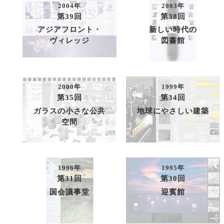
2004年
2003年
第39回
第38回
アジアフロント・
新しい時代の
ヴィレッジ
図書館
2000年
1999年
第35回
第34回
ガラスの小さな公共
地球にやさしい建築
空間
1996年
1995年
第31回
第30回
国会議事堂
迎賓館