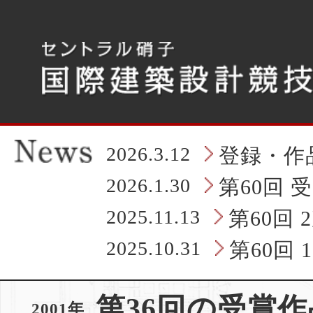
こ
こ
か
ら
タ
ブ
レ
ッ
ト
の
2026.3.12
登録・作
ヘ
ッ
2026.1.30
第60回 
ダ
情
2025.11.13
第60回
報
に
2025.10.31
第60回
な
り
ま
第36回の受賞作
す
2001年