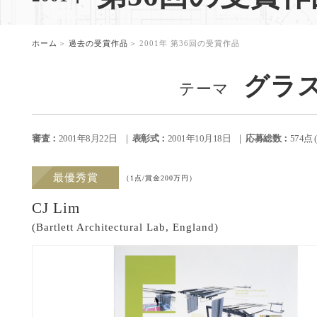
。
ホーム
過去の受賞作品
2001年 第36回の受賞作品
グラス
テーマ
審査：
2001年8月22日
表彰式：
2001年10月18日
応募総数：
574点
最優秀賞
（1点/賞金200万円）
CJ Lim
(Bartlett Architectural Lab, England)