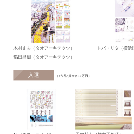
木村丈夫（タオアーキテクツ）
トパ・リタ（横浜
稲田昌樹（タオアーキテクツ）
入選
（4作品/賞金各10万円）