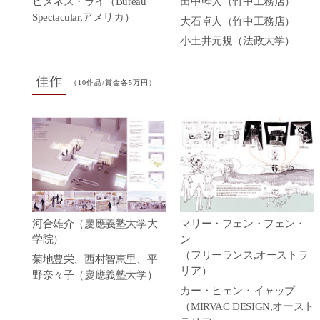
ヒメネス・ライ（Bureau
田中幹人（竹中工務店）
Spectacular,アメリカ）
大石卓人（竹中工務店）
小土井元規（法政大学）
佳作
（10作品/賞金各5万円）
河合雄介（慶應義塾大学大
マリー・フェン・フェン・
学院）
ン
（フリーランス,オーストラ
菊地豊栄、西村智恵里、平
リア）
野奈々子（慶應義塾大学）
カー・ヒェン・イャップ
（MIRVAC DESIGN,オースト