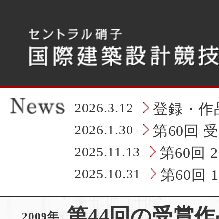
こ
こ
か
ら
タ
ブ
レ
ッ
ト
の
2026.3.12
登録・作
ヘ
ッ
2026.1.30
第60回 
ダ
情
2025.11.13
第60回
報
に
2025.10.31
第60回
な
り
ま
第44回の受賞作
す
2009年