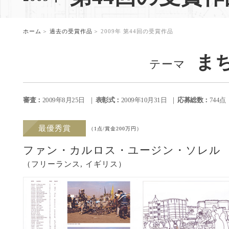
。
ホーム
過去の受賞作品
2009年 第44回の受賞作品
ま
テーマ
審査：
2009年8月25日
表彰式：
2009年10月31日
応募総数：
744
最優秀賞
（1点/賞金200万円）
ファン・カルロス・ユージン・ソレル
（フリーランス, イギリス）