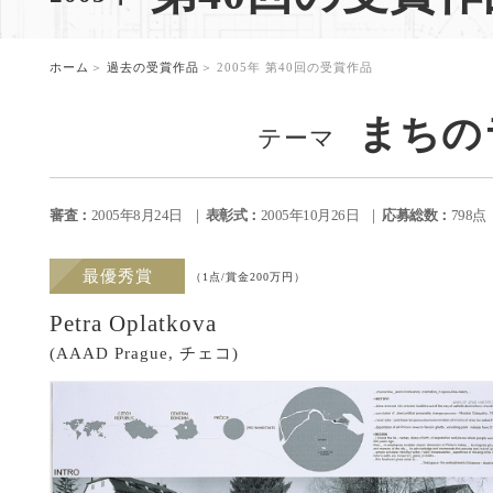
。
ホーム
過去の受賞作品
2005年 第40回の受賞作品
まちの
テーマ
審査：
2005年8月24日
表彰式：
2005年10月26日
応募総数：
798
最優秀賞
（1点/賞金200万円）
Petra Oplatkova
(AAAD Prague, チェコ)