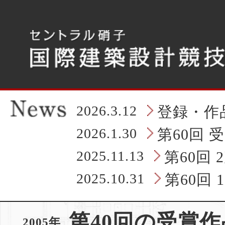
こ
こ
か
ら
タ
ブ
レ
ッ
ト
の
2026.3.12
登録・作
ヘ
ッ
2026.1.30
第60回 
ダ
情
2025.11.13
第60回
報
に
2025.10.31
第60回
な
り
ま
第40回の受賞作
す
2005年