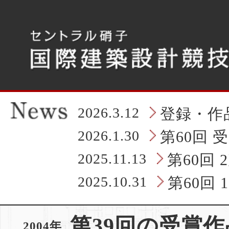
こ
こ
か
ら
タ
ブ
レ
ッ
ト
の
2026.3.12
登録・作
ヘ
ッ
2026.1.30
第60回 
ダ
情
2025.11.13
第60回
報
に
2025.10.31
第60回
な
り
ま
第39回の受賞作
す
2004年