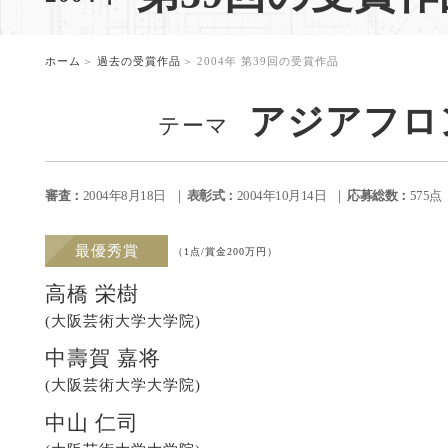
。
ホーム
過去の受賞作品
2004年 第39回の受賞作品
アジアフロ
テーマ
審査：
2004年8月18日
表彰式：
2004年10月14日
応募総数：
575
最優秀賞
（1点/賞金200万円）
高橋 栄樹
(大阪芸術大学大学院)
中壽賀 嘉将
(大阪芸術大学大学院)
中山 仁司