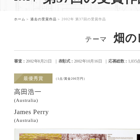
。
ホーム
過去の受賞作品
2002年 第37回の受賞作品
畑の
テーマ
審査：
2002年8月21日
表彰式：
2002年10月16日
応募総数：
1,03
最優秀賞
（1点/賞金200万円）
高田浩一
(Australia)
James Perry
(Australia)