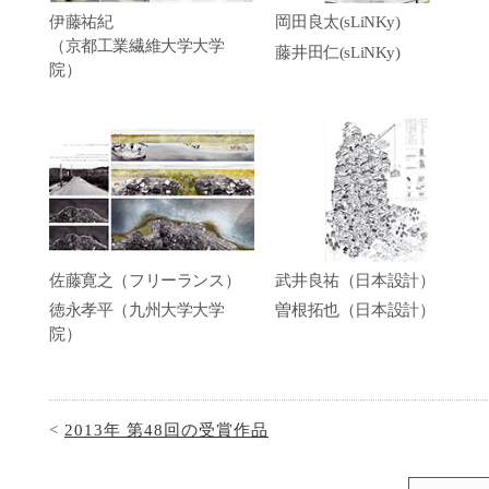
伊藤祐紀
岡田良太(sLiNKy)
（京都工業繊維大学大学
藤井田仁(sLiNKy)
院）
佐藤寛之（フリーランス）
武井良祐（日本設計）
徳永孝平（九州大学大学
曽根拓也（日本設計）
院）
<
2013年 第48回の受賞作品