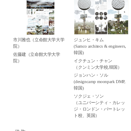
市川雅也（立命館大学大学
ジュンヒ・キム
院）
(Samco architecs & engineers,
韓国)
佐藤建（立命館大学大学
院）
イクチュン・チャン
（クンミン大学校,韓国）
ジョンハン・ソル
(designcamp moonpark DMP,
韓国)
ソクジェ・ソン
（ユニバーシティ・カレッ
ジ・ロンドン・バートレッ
ト校、英国）