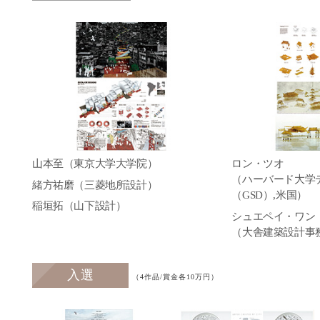
山本至（東京大学大学院）
ロン・ツオ
（ハーバード大学
緒方祐磨（三菱地所設計）
（GSD）,米国）
稲垣拓（山下設計）
シュエペイ・ワン
（大舎建築設計事
入選
（4作品/賞金各10万円）