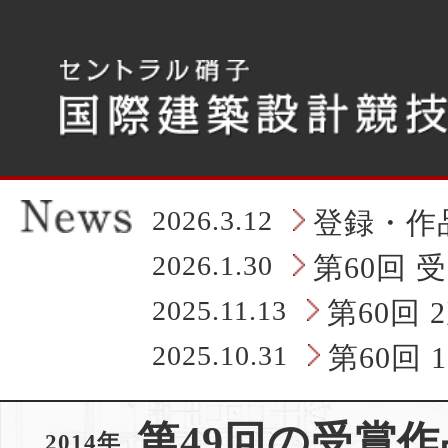
こ
こ
か
ら
タ
ブ
レ
ッ
ト
の
2026.3.12
登録・作
ヘ
ッ
2026.1.30
第60回 
ダ
情
2025.11.13
第60回
報
に
2025.10.31
第60回
な
り
ま
第49回の受賞作
す
2014年