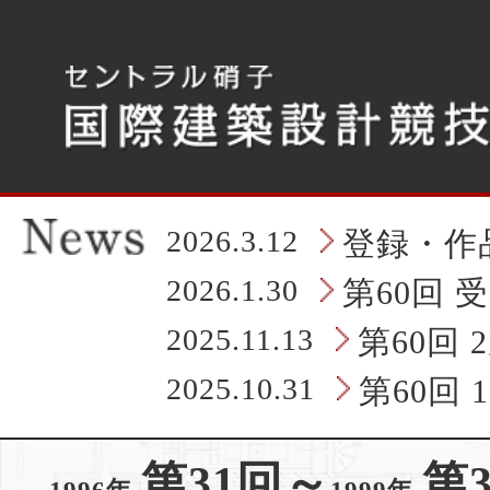
こ
こ
か
ら
タ
ブ
レ
ッ
ト
の
2026.3.12
登録・作
ヘ
ッ
2026.1.30
第60回 
ダ
情
2025.11.13
第60回
報
に
2025.10.31
第60回
な
り
ま
第31回～
第
す