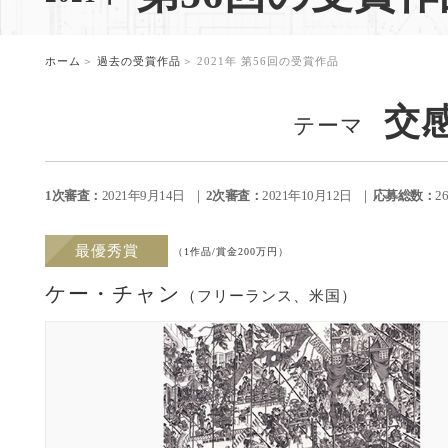
。
ホーム
過去の受賞作品
2021年 第56回の受賞作品
交
テーマ
1次審査：
2021年9月14日
2次審査：
2021年10月12日
応募総数：
2
最優秀賞
（1作品/賞金200万円）
ケー・チャン
（フリーランス、米国）