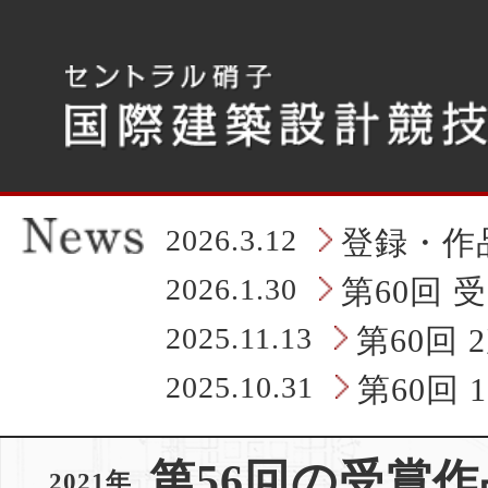
こ
こ
か
ら
タ
ブ
レ
ッ
ト
の
2026.3.12
登録・作
ヘ
ッ
2026.1.30
第60回 
ダ
情
2025.11.13
第60回
報
に
2025.10.31
第60回
な
り
ま
第56回の受賞作
す
2021年