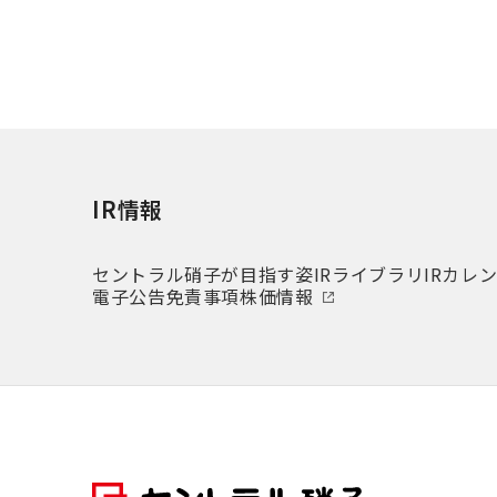
IR情報
セントラル硝子が目指す姿
IRライブラリ
IRカレ
電子公告
免責事項
株価情報