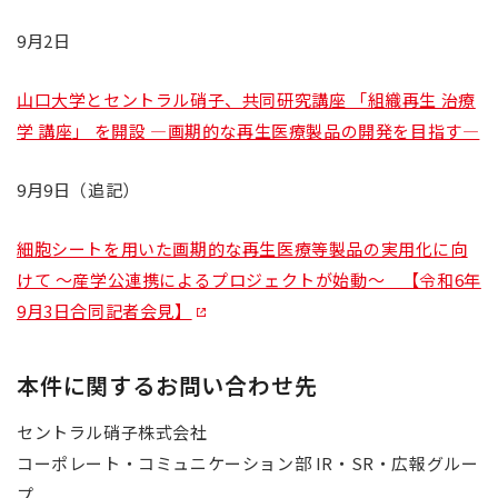
9月2日
山口大学とセントラル硝子、共同研究講座 「組織再生 治療
学 講座」 を開設 ―画期的な再生医療製品の開発を目指す―
9月9日（追記）
細胞シートを用いた画期的な再生医療等製品の実用化に向
けて ～産学公連携によるプロジェクトが始動～ 【令和6年
9月3日合同記者会見】
本件に関するお問い合わせ先
セントラル硝子株式会社
コーポレート・コミュニケーション部 IR・SR・広報グルー
プ