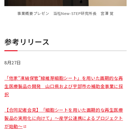
事業概要プレゼン 当社New-STEP研究所長 宮澤 覚
参考リリース
8月27日
「他家“凍結保管”線維芽細胞シート」を用いた画期的な再
生医療製品の開発 山口県および宇部市の補助金事業に採
択
【合同記者会見】「細胞シートを用いた画期的な再生医療
製品の実用化に向けて」～産学公連携によるプロジェクト
が始動～