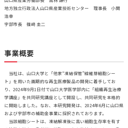
山口県産業労働部長 高林 謙行
地方独立行政法人山口県産業技術センター 理事長 小関
浩幸
宇部市長 篠﨑 圭二
事業概要
当社は、山口大学と「他家“凍結保管”線維芽細胞シー
ト」を用いた画期的な再生医療製品の開発に着手してお
り、2024年9月1日付で山口大学医学部内に「組織再生治療
学講座」を共同研究講座として開設し、共同研究を本格的
に開始しました。なお、本研究開発は、2024年6月に山口県
および宇部市の補助金事業に採択されております。
当該細胞シートは、凍結解凍後に高い細胞生存率を有す