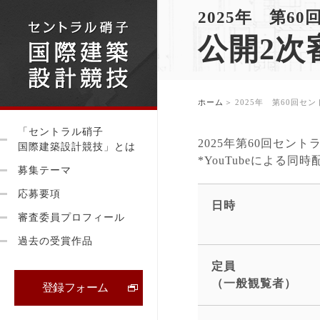
2025年 第
公開2次
ホーム
2025年 第60回セ
「セントラル硝子
2025年第60回セ
国際建築設計競技」とは
*YouTubeによる
募集テーマ
応募要項
日時
審査委員プロフィール
過去の受賞作品
定員
（一般観覧者）