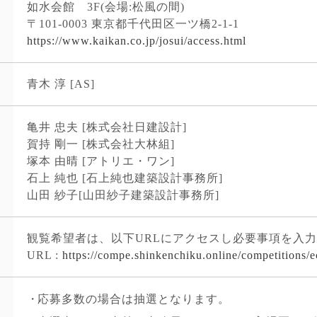
如水会館 3F(会場:松風の間)
〒101-0003 東京都千代田区一ツ橋2-1-1
https://www.kaikan.co.jp/josui/access.html
青木 淳 [AS]
亀井 忠夫 [株式会社日建設計]
賀持 剛一 [株式会社大林組]
塚本 由晴 [アトリエ・ワン]
石上 純也 [石上純也建築設計事務所]
山田 紗子[山田紗子建築設計事務所]
観覧希望者は、以下URLにアクセスし必要事項を入
URL :
https://compe.shinkenchiku.online/competitions/e
・
応募多数の場合は抽選となります。