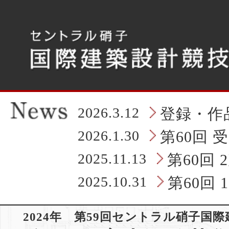
こ
こ
か
ら
タ
ブ
レ
ッ
ト
の
2026.3.12
登録・作
ヘ
ッ
2026.1.30
第60回 
ダ
情
2025.11.13
第60回
報
に
2025.10.31
第60回
な
り
ま
2024年 第59回セントラル硝子国
す