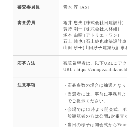
審査委員長
青木 淳 [AS]
審査委員
亀井 忠夫 [株式会社日建設計]
賀持 剛一 [株式会社大林組]
塚本 由晴 [アトリエ・ワン]
石上 純也 [石上純也建築設計事
山田 紗子[山田紗子建築設計事
応募方法
観覧希望者は、以下URLにア
URL :
https://compe.shinkenc
注意事項
・
応募多数の場合は抽選となり
・
当選者には、事前に事務局よ
でご提示ください。
・
会場では13時より開会式、
般観覧者の方は公開2次審査
・
当日の様子は開会式からYou